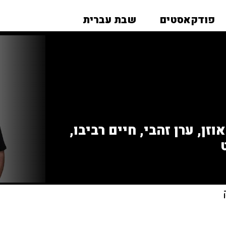
פודקאסטים
שבת עברית
זן, ערן זהבי, חיים רביבו,