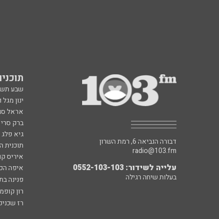
תוכניות fm
שבע תש
ינון מגל 
אראל סג"
ברק סרי 
גיא פלג
דבורה הנביאה 6, רמת השרון
תוכנית ה
radio@103.fm
איריס קו
עלייה לשידור: 0552-103-103
איפה הכ
בעלות שיחה רגילה
פנינה בת
רון קופמ
רז שכניק