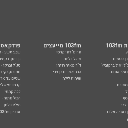
103
103fm מייעצים
פודקאסט
ע
פרופ' רפי קרסו
שבע תשע - 
ובן כספית
מיכל דליות
בן וינון, בקיצו
ל ואיל ברקוביץ'
ד"ר מאיה רוזמן
סג"ל וברקו -
ואלי אוחנה
הרב אפרים בן צבי
ספורט, בקיצו
שיחות לילה
שניים עד ארב
ספורט
קרסו יוצא לא
ל
ככה קמתי
סף
הכול פתוח - א
 צבי
מילים ולחן
ן ואריה אלדד
ארכיון 103fm