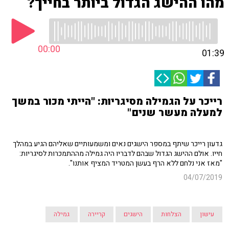
מהו ההישג הגדול ביותר בחייך?
00:00
01:39
רייכר על הגמילה מסיגריות: "הייתי מכור במשך
למעלה מעשר שנים"
גדעון רייכר שיתף במספר הישגים נאים ומשמעותיים שאליהם הגיע במהלך
חייו. אולם ההישג הגדול שבהם לדבריו היה גמילה מההתמכרות לסיגריות:
"מאז אני נלחם ללא הרף בעשן המטריד המציף אותנו".
04/07/2019
עישון
הצלחות
הישגים
קריירה
גמילה