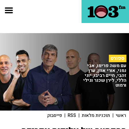
ספורט
עם משה פרימו, אבי
נמני, אורי אוזן, ערן
זהבי, חיים רביבו, יוני
הללי, לירן שכנר וגילי
ורמוט
ראשי
|
תוכניות מלאות
|
RSS
|
פייסבוק