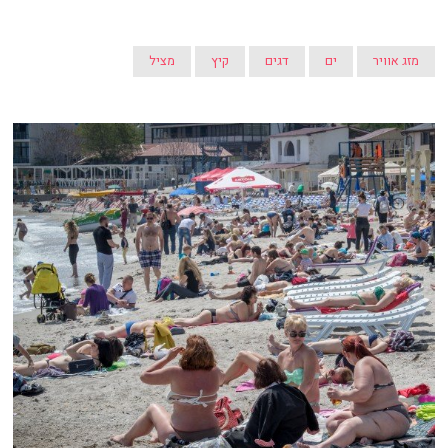
מזג אוויר
ים
דגים
קיץ
מציל