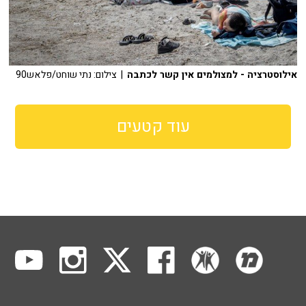
אילוסטרציה - למצולמים אין קשר לכתבה
| צילום: נתי שוחט/פלאש90
עוד קטעים