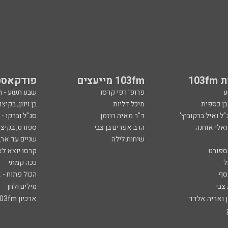
103
103fm מייעצים
פודקאסט
ע
פרופ' רפי קרסו
שבע תשע - 
ובן כספית
מיכל דליות
בן וינון, בקיצו
ל ואיל ברקוביץ'
ד"ר מאיה רוזמן
סג"ל וברקו -
ואלי אוחנה
הרב אפרים בן צבי
ספורט, בקיצו
שיחות לילה
שניים עד ארב
ספורט
קרסו יוצא לא
ל
ככה קמתי
סף
הכול פתוח - א
 צבי
מילים ולחן
ן ואריה אלדד
ארכיון 103fm