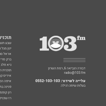
תוכניות fm
שבע תש
ינון מגל 
אראל סג"
ברק סרי 
גיא פלג
דבורה הנביאה 6, רמת השרון
תוכנית ה
radio@103.fm
איריס קו
עלייה לשידור: 0552-103-103
איפה הכ
בעלות שיחה רגילה
פנינה בת
רון קופמ
רז שכניק