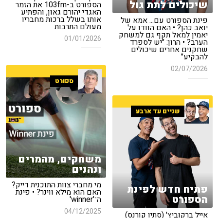
שיכולים לתת גול
הספורט ב-103fm את הזמר
האגדי יהורם גאון, והפתיע
אותו בשלל ברכות מחבריו
פינת הספורט עם... אמא של
מעולם התרבות
יואב כהן? • האם הוודו על
יאמין למאל תקף גם למשחק
01/01/2026
הערב? • הרון: "יש לספרד
שחקנים אחרים שיכולים
להבקיע"
02/07/2026
ספורט
שניים עד ארבע
משחקים, מהמרים
ונהנים
מי מחברי צוות התוכנית דייק?
פתיח חדש לפינת
האם הוא מילא ווינר? • פינת
הספורט
ה־'winner'
04/12/2025
אייל ברקוביץ' (סתיו קורנס)