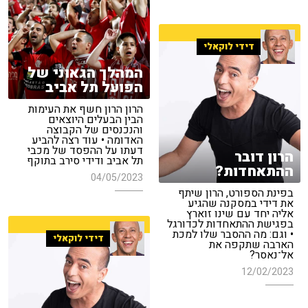
דידי לוקאלי
המהלך הגאוני של
הפועל תל אביב
הרון הרון חשף את העימות
הבין הבעלים היוצאים
והנכנסים של הקבוצה
האדומה • עוד רצה להביע
דעתו על ההפסד של מכבי
הרון דובר
תל אביב ודידי סירב בתוקף
ההתאחדות?
04/05/2023
בפינת הספורט, הרון שיתף
את דידי במסקנה שהגיע
אליה יחד עם שינו זוארץ
בפגישת ההתאחדות לכדורגל
• וגם: מה ההסבר שלו למכת
דידי לוקאלי
הארבה שתקפה את
אל־נאסר?
12/02/2023