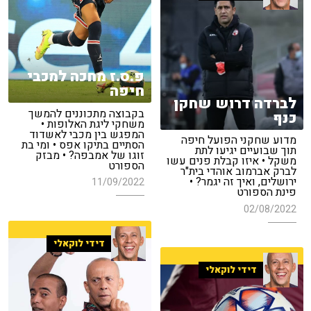
פ.ס.ז מחכה למכבי
חיפה
לברדה דרוש שחקן
בקבוצה מתכוננים להמשך
כנף
משחקי ליגת האלופות •
המפגש בין מכבי לאשדוד
מדוע שחקני הפועל חיפה
הסתיים בתיקו אפס • ומי בת
תוך שבועיים יגיעו לתת
זוגו של אמבפה? • מבזק
משקל • איזו קבלת פנים עשו
הספורט
לברק אברמוב אוהדי בית"ר
ירושלים, ואיך זה יגמר? •
11/09/2022
פינת הספורט
02/08/2022
דידי לוקאלי
דידי לוקאלי