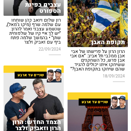
עצבים בפינת
הספורט
רון שלום ויואב כהן שוחחו
עם שלמה שרף (מיקו ג'מאל),
שנשמע עצבני ואמר להרון:
"יש לך איי קיו של שלפוחית
שתן" • בהמשך שלמה פתח
תקופת האבן
ביף עם זאביק זלצר
22/09/2024
הרון הרון על פרישתו של אבי
אבן ממכבי תל אביב: "אם אבי
אבן פרש, כל השחקנים
ששיחקו איתו יכולים להגיד
שהם שיחקו בתקופת האבן?"
שניים עד ארבע
18/09/2024
שניים עד ארבע
הצמד החדש: הרון
הרון וזאביק זלצר