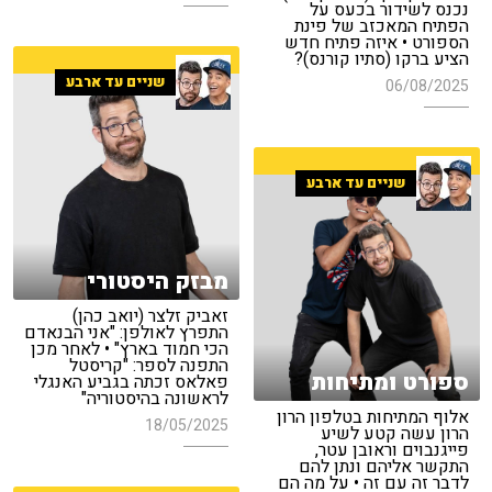
נכנס לשידור בכעס על
הפתיח המאכזב של פינת
הספורט • איזה פתיח חדש
הציע ברקו (סתיו קורנס)?
שניים עד ארבע
06/08/2025
שניים עד ארבע
מבזק היסטורי
זאביק זלצר (יואב כהן)
התפרץ לאולפן: "אני הבנאדם
הכי חמוד בארץ" • לאחר מכן
התפנה לספר: "קריסטל
ספורט ומתיחות
פאלאס זכתה בגביע האנגלי
לראשונה בהיסטוריה"
אלוף המתיחות בטלפון הרון
18/05/2025
הרון עשה קטע לשיע
פייגנבוים וראובן עטר,
התקשר אליהם ונתן להם
לדבר זה עם זה • על מה הם