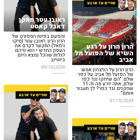
שניים עד ארבע
ראובן עטר מתקן
דאבל קאסט
והפעם בפינת הספורט של
הרון הרון: ראובן עטר (מיקו
הרון הרון על רגע
ג'מאל) התקשר לקדם את
העסק החדש • הוא נדהם
השיא של הפועל תל
לגלות שהכל נמצא היום
אביב
ביוטיוב
09/10/2024
הרון הרון על הניצחון אמש
של הפועל תל אביב על כפר
שלם: "הם שיחקו נגד כפר
שלם, אתה יודע מה זה 11
שחקנים נגד כפר? לך תעבור
אותם"
שניים עד ארבע
01/10/2024
שניים עד ארבע