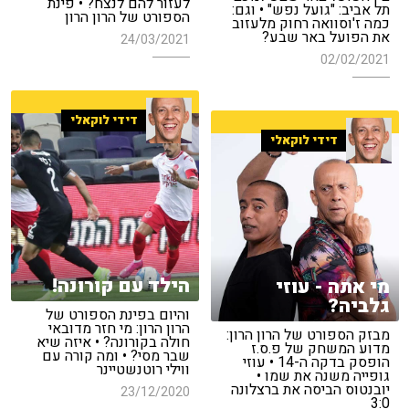
לעזור להם לנצח? • פינת
תל אביב: "גועל נפש" • וגם:
הספורט של הרון הרון
כמה ז'וסוואה רחוק מלעזוב
את הפועל באר שבע?
24/03/2021
02/02/2021
דידי לוקאלי
דידי לוקאלי
הילד עם קורונה!
מי אתה - עוזי
גלביה?
והיום בפינת הספורט של
הרון הרון: מי חזר מדובאי
מבזק הספורט של הרון הרון:
חולה בקורונה? • איזה שיא
מדוע המשחק של פ.ס.ז
שבר מסי? • ומה קורה עם
הופסק בדקה ה-14 • עוזי
ווילי רוטנשטיינר
גופייה משנה את שמו •
יובנטוס הביסה את ברצלונה
23/12/2020
3:0