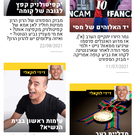
"קפיטולניק קפץ
לגובה של קומה"
מבזק הספורט של הרון הרון
ממיטת חוליו: לאן אמא של
יד האלוהים של מסי
קפיטולניק מקפיצה אותו? •
את מי מעניין גביע הטוטו? •
גמר היורו יתקיים הערב (א'),
ואיזה צילומים יש להרון הרון?
אז מדוע האנגלים פרסמו
שיגיעו מסאות' גייט • ולמי
22/08/2021
מסי הודה לאחר שארגנטינה
לקחו את גביע קופה אמריקה
• מבזק הספורט
11/07/2021
דידי לוקאלי
דידי לוקאלי
עימות ראשון בבית
הנשיא?
מדליית רעב