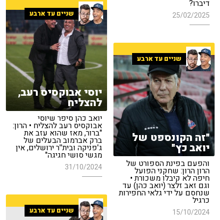
דיברו?
שניים עד ארבע
25/02/2025
שניים עד ארבע
יוסי אבוקסיס רעב,
להצליח
יואב כהן סיפר שיוסי
אבוקסיס רעב להצליח • הרון:
"ברור, מאז שהוא עזב את
"זה הקונספט של
ברק אברמוב הבעלים של
יואב כץ"
ג'פניקה ובית''ר ירושלים, אין
מגשי סושי חגיגה"
והפעם בפינת הספורט של
31/10/2024
הרון הרון: שחקני הפועל
חיפה לא קיבלו משכורת •
וגם זאב זלצר (יואב כהן) עד
שנחסם על ידי גלאי החפירות
כרגיל
שניים עד ארבע
15/10/2024