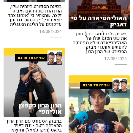
בפינת הספורט היומית שלו,
הרון הרון שוחח עם זאביק
זלצר, שהצהיר כי "אנחנו צמד
האולימפיאדה על פי
יוצא דופן" • בהמשך גם נתן
זאביק
עדכונים על הליגה האנגלית
18/08/2024
זאביק זלצר (יואב כהן) נותן
את שני הסנט שלו על
האולימפיאדה שלא מפסיקה
להפתיע אותנו • מבזק
הספורט של הרון הרון
שניים עד ארבע
12/08/2024
שניים עד ארבע
הרון הרון כקפצן
אולימפי
במבזק הספורט עם הרון הרון
התארחה ריטה • וגם דייויד
בלאט (מיקו ג'מאל) וחוויתיו