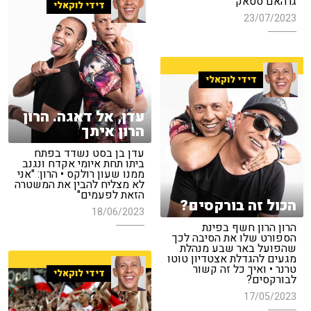
גרהאם סטאק"
דידי לוקאלי
23/07/2023
דידי לוקאלי
עדן, אל דאגה. הרון
הרון איתך
עדן בן בסט נשדד בפתח
ביתו תחת איומי אקדח ונגנב
ממנו שעון רולקס • הרון: "אני
לא מצליח להבין את המשטרה
הזאת לפעמים"
הכול זה בורקסים?
18/06/2023
הרון הרון חשף בפינת
הספורט שלו את הסיבה לכך
שהפועל באר שבע מנהלת
מגעים להגדלת אצטדיון טוטו
טרנר • ואיך כל זה קשור
דידי לוקאלי
לבורקסים?
17/05/2023