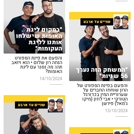
שניים עד ארבע
"במקום ליגת
האומות שישלחו
אותנו לליגת
העקומות"
והפעם את פינת הספורט
הנחה רון שלום • הוא ויואב
תהו: מה נסגר עם ליגת
"המשחק הזה נערך
האומות?
56 שניות"
14/10/2024
והפעם בפינת הספורט של
הרון שוחחו החברים על
שערוריית המין בכדורגל
הטורקי • אבי לוזון (מיקו
ג'מאל) פירשן
שניים עד ארבע
13/10/2024