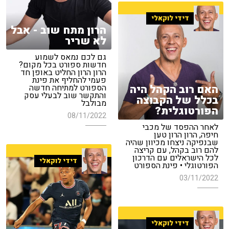
דידי לוקאלי
הרון מתח שוב - אבל
לא שריר
גם לכם נמאס לשמוע
חדשות ספורט בכל מקום?
הרון הרון החליט באופן חד
פעמי להחליף את פינת
האם רוב הקהל היה
הספורט למתיחה חדשה
והתקשר שוב לבעלי עסק
בכלל של הקבוצה
מבולבל
הפורטוגלית?
08/11/2022
לאחר ההפסד של מכבי
חיפה, הרון הרון טען
שבנפיקה ניצחו מכיוון שהיה
להם רוב בקהל, עם קריצה
לכל הישראלים עם הדרכון
דידי לוקאלי
הפורטוגלי • פינת הספורט
03/11/2022
דידי לוקאלי