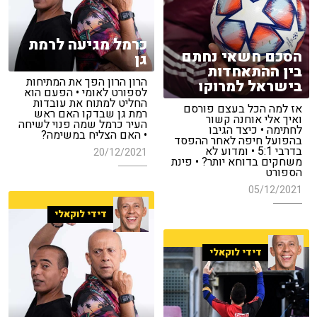
כרמל מגיעה לרמת
הסכם חשאי נחתם
גן
בין ההתאחדות
הרון הרון הפך את המתיחות
בישראל למרוקו
לספורט לאומי • הפעם הוא
החליט למתוח את עובדות
אז למה הכל בעצם פורסם
רמת גן שבדקו האם ראש
ואיך אלי אוחנה קשור
העיר כרמל שמה פנוי לשיחה
לחתימה • כיצד הגיבו
• האם הצליח במשימה?
בהפועל חיפה לאחר ההפסד
בדרבי 5:1 • ומדוע לא
20/12/2021
משחקים בדוחא יותר? • פינת
הספורט
05/12/2021
דידי לוקאלי
דידי לוקאלי