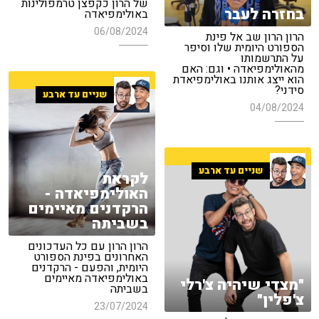
של הרון כקפצן טרמפולינות
בחזרה לעבר
באולימפיאדה
06/08/2024
הרון הרון שב אל פינת
הספורט היומית שלו וסיפר
על התרשמותו
מהאולימפיאדה • וגם: האם
הוא ייצג אותנו באולימפיאדת
סידני?
שניים עד ארבע
04/08/2024
שניים עד ארבע
לקראת
האולימפיאדה -
הרקדנים מאיימים
בשביתה
הרון הרון עם כל העדכונים
האחרונים בפינת הספורט
היומית, והפעם - הרקדנים
באולימפיאדה מאיימים
"מצדי שיהיה צ'רלי
בשביתה
צ'פלין"
23/07/2024