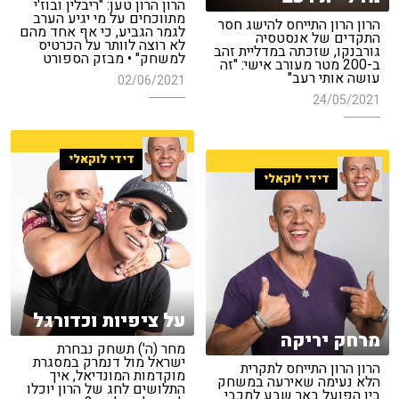
הרון הרון טען: "ריבלין ובוז'י
מתווכחים על מי יגיע הערב
הרון הרון התייחס להישג חסר
לגמר הגביע, כי אף אחד מהם
התקדים של אנסטסיה
לא רוצה לוותר על הכרטיס
גורבנקו, שזכתה במדליית זהב
למשחק" • מבזק הספורט
ב-200 מטר מעורב אישי: "זה
עושה אותי רעב"
02/06/2021
24/05/2021
דידי לוקאלי
דידי לוקאלי
על ציפיות וכדורגל
מרחק יריקה
מחר (ה') תשחק נבחרת
ישראל מול דנמרק במסגרת
הרון הרון התייחס לתקרית
מוקדמות המונדיאל, איך
הלא נעימה שאירעה במשחק
התלושים לחג של הרון יוכלו
בין הפועל באר שבע למכבי