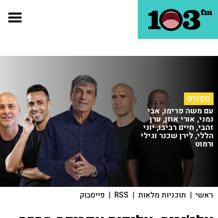
ספורט
עם משה פרימו, אבי
נמני, אורי אוזן, ערן
זהבי, חיים רביבו, יוני
הללי, לירן שכנר וגילי
ורמוט
ראשי
|
תוכניות מלאות
|
RSS
|
פייסבוק