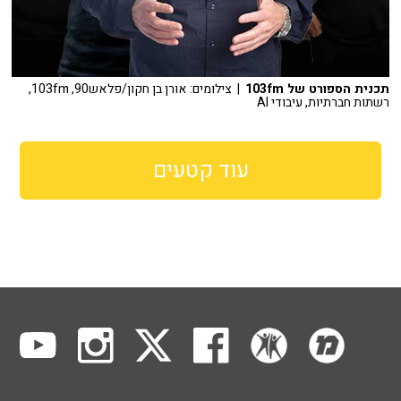
תכנית הספורט של 103fm
| צילומים: אורן בן חקון/פלאש90, 103fm,
רשתות חברתיות, עיבודי AI
עוד קטעים