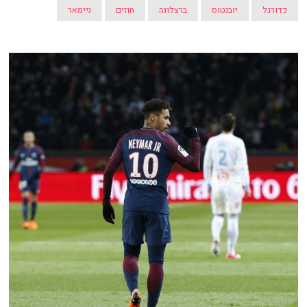
כדורגל
יובנטוס
ברצלונה
חוזים
ניימאר