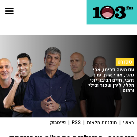
ספורט
עם משה פרימו, אבי
נמני, אורי אוזן, ערן
זהבי, חיים רביבו, יוני
הללי, לירן שכנר וגילי
ורמוט
ראשי
|
תוכניות מלאות
|
RSS
|
פייסבוק