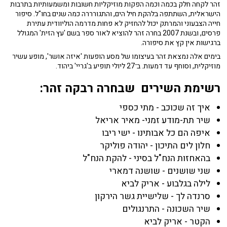
זהר לקחה חלק בכמה וכמה הפקות מוזיקליות חשובות ומשמעותיות בתרבות
הישראלית, השתתפה בלהקת חיל הים, והתגורררה כמה שנים בחו"ל. סיפור
חייה הצבעוני והמרתק יכול להחזיק לא פחות מדרמה הוליוודית עתירת
פרסים, ובשנת 2007 בחרה זהר להוציא לאור ספר בשם 'עץ הזית' המגולל
ברגישות אין קץ את סיפורה.
בימים אלה נמצאת זהר בעיצומו של מסע הופעות 'איזה אושר', מופע עשיר
מוזיקלית, וסוחף עד דמעות. ב־27 ליולי תופיע ב'גריי' ביהוד.
רשימת השירים שבחרה רבקה זהר:
איך זה שכוכב - מתי כספי
שיר תת-מודע זמני- מאיר אריאל
איפה הם כל אבותינו - ישי ריבו
חלון לים התיכון - יהודה פוליקר
בהאחזות הנח"ל בסיני - להקת הנח"ל
שני שושנים - שושנה דמארי
לילה בגלבוע - אריק לביא
סרנדה לך - שלישיית גשר הירקון
שיר השכונה - התרנגולים
הקטר - אריק לביא