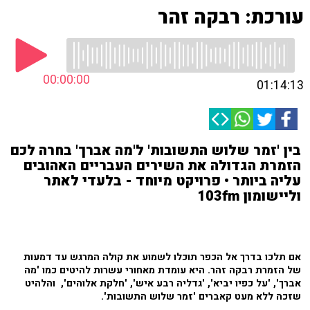
עורכת: רבקה זהר
00:00:00
01:14:13
בין 'זמר שלוש התשובות' ל'מה אברך' בחרה לכם
הזמרת הגדולה את השירים העבריים האהובים
עליה ביותר • פרויקט מיוחד - בלעדי לאתר
וליישומון 103fm
אם תלכו בדרך אל הכפר תוכלו לשמוע את קולה המרגש עד דמעות
של הזמרת רבקה זהר. היא עומדת מאחורי עשרות להיטים כמו 'מה
אברך', 'על כפיו יביא', 'גדליה רבע איש', 'חלקת אלוהים', והלהיט
שזכה ללא מעט קאברים 'זמר שלוש התשובות'.