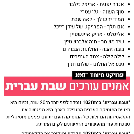
אגדה יפנית - אריאל זילבר
סוף העונה - גלי עטרי
תמיד יחכו לך - לאה שבת
אם תלך - הפרויקט של עידן רייכל
אליפלט - אריק איינשטיין
שיר משמר - חוה אלברשטיין
בובה זהבה - החלונות הגבוהים
לילה לילה - צמד העופרים
ניגע אל החלום - שלום חנוך
"שבת עברית" ב־103fm
נוסדה לפני יותר מ־20 שנה, וכיום היא
רצועת המוסיקה העברית המובילה בארץ. היא מפגישה את
הקלאסיקות הגדולות של המוסיקה העברית עם פנינים מוסיקליות
נשכחות עוד מהעשורים הראשונים לקום המדינה.
"שבת עברית" ב־103fm
מכבדת ומוקירה את הקלאסיקה