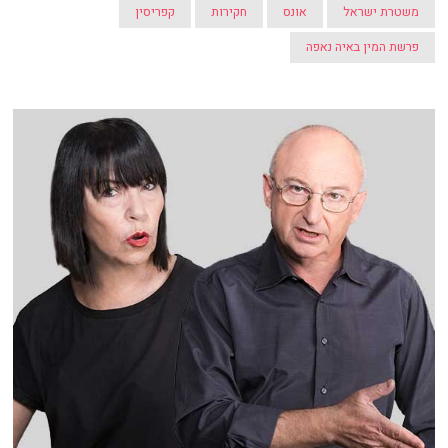
משטרת ישראל
אונס
חקירות
קפריסין
פרשת המין באיה נאפה