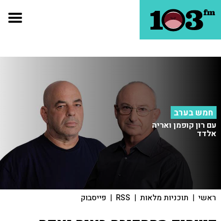
חמש בערב
עם רון קופמן ואריה
אלדד
ראשי
|
תוכניות מלאות
|
RSS
|
פייסבוק