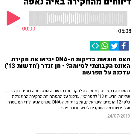
דיווחים מהחקירה באיה נאפה
00:00
05:08
האם תוצאות בדיקות ה-DNA יביאו את חקירת
האונס הקבוצתי לסיומה? • חן זנדר ('חדשות 13')
עדכנה על הפרשה
המשטרה בקפריסין ממשיכה לחקור את פרשת האונס באיה נאפה. חן זנדר,
שליחת 'חדשות 13' לקפריסין, עדכנה על התפתחויות החקירה המתנהלת
כלפי 12 הנערים הישראלים, על בדיקות ה-DNA שטרם הגיעו לידי המשטרה
ועל ניסיונם של החוקרים לבצע מסדר זיהוי.
24/07/2019