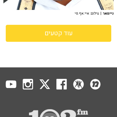
ניימאר
| צילום: איי.אף.פי
עוד קטעים