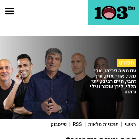
ספורט
עם משה פרימו, אבי
נמני, אורי אוזן, ערן
זהבי, חיים רביבו, יוני
הללי, לירן שכנר וגילי
ורמוט
ראשי
|
תוכניות מלאות
|
RSS
|
פייסבוק