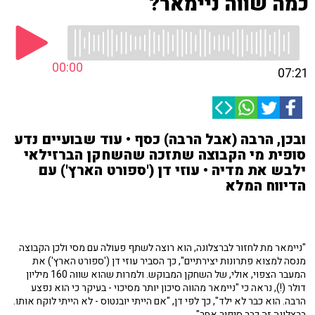
כמה שווה ניימאר?
00:00
07:21
ובכן, הרבה (אבל הרבה) כסף • עוד שבועיים נדע
סופית מי הקבוצה שתזכה שהשחקן הברזילאי
ילבש את מדיה • עוזי דן ('ספורט הארץ') עם
הדיווח המלא
"ניימאר מת לחזור לברצלונה, הוא רוצה לשתף פעולה עם מסי ולכן הקבוצה
מנסה למצוא פתרונות יצירתיים", כך הסביר עוזי דן ('ספורט הארץ') את
המעבר הצפוי, אולי, של השחקן המבוקש. ולמרות שהוא שווה 160 מיליון
דולר (!), נראה כי "ניימאר מהווה סיכון יותר מסיכוי - בעיקר כי הוא נפצע
הרבה. הוא כבר לא ילד", כך לפי דן, "אם הייתי יובנטוס - לא הייתי לוקח אותו.
ברצלונה זה כבר סיפור אחר".