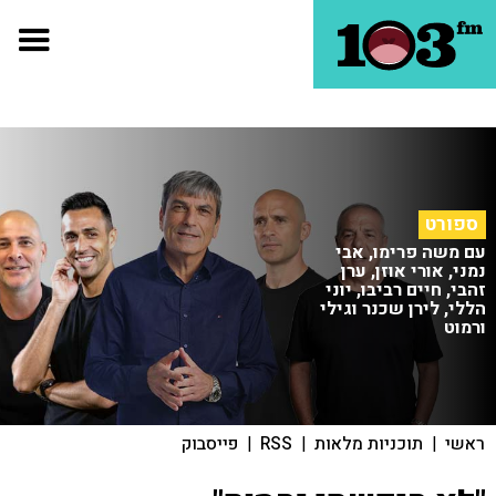
ספורט
עם משה פרימו, אבי
נמני, אורי אוזן, ערן
זהבי, חיים רביבו, יוני
הללי, לירן שכנר וגילי
ורמוט
ראשי
|
תוכניות מלאות
|
RSS
|
פייסבוק