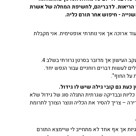
 הריאות. לדבריהם, לחשיפת המחלה של אשרת
נייה - חיפוש אחר תורם כליה.
וד ארוכה אך אני נותרתי אופטימית. אני מקבלת
עדה: "בעברי הרחוק מאוד. לא בטוח שהסרטן הגיע דווקא עקב העישון אך מדובר בסרטן גרורתי בשלב 4.
לים לעשות דברים רוחניים עבור הנפש יחד.
 על החוף".
עת גם קובי גילה שיש לו גידול.
ליות ובבדיקה שגרתית התגלה סוג של גידול שלא
ירה – צריך להסיר את הכליה ונוצר הצורך לתרומת
גיות אך אף אחד לא מתחייב לי שיימצא התורם