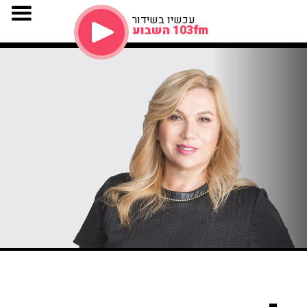
עכשיו בשידור
103fm השבוע