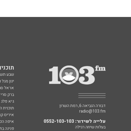
תוכניות fm
שבע תש
ינון מגל 
אראל סג"
ברק סרי 
גיא פלג
דבורה הנביאה 6, רמת השרון
תוכנית ה
radio@103.fm
איריס קו
עלייה לשידור: 0552-103-103
איפה הכ
בעלות שיחה רגילה
פנינה בת