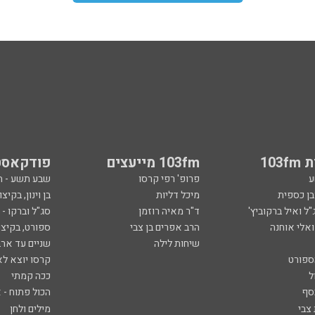
103
103fm מייעצים
פודקאסט
ע
פרופ' רפי קרסו
שבע תשע - 
ובן כספית
מיכל דליות
בן וינון, בקיצו
ל ואיל ברקוביץ'
ד"ר מאיה רוזמן
סג"ל וברקו -
ואלי אוחנה
הרב אפרים בן צבי
ספורט, בקיצו
שיחות לילה
שניים עד ארב
ספורט
קרסו יוצא לא
ל
ככה קמתי
סף
הכול פתוח - א
 צבי
מילים ולחן