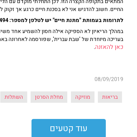
המתאים בתקופה הקצרה הזו. לכן התחלתי מוקדם עם הליך
החיים. חשוב להדגיש אני לא בסכנת חיים כרגע אך זקוק ל
לתרומות בעמותת "מתנת חיים" יש לטלפן למספר: 03-6120494
במהלך הריאיון לא הספיקה אילה חסון להשמיע אחד משירי
בעריכה מיוחדת של 'שבת עברית', שפורסמה לאחרונה באתר וביישומון 103fm לציון 
כאן להאזנה
.
08/09/2019
בריאות
מוזיקה
מחלת הסרטן
השתלות
עוד קטעים