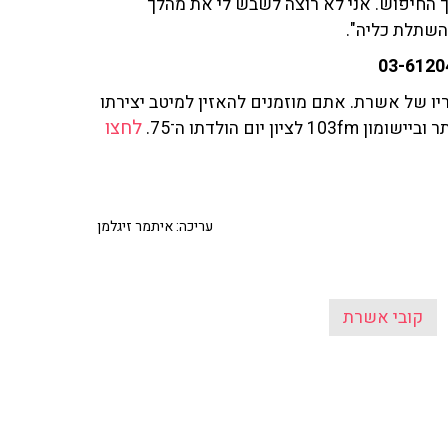
 החיפוש. אני לא רוצה לשבש לי את מהלך
השתלת כליה".
ו של אשרת. אתם מוזמנים להאזין למיטב יצירתו
לחצו
יום הולדתו ה־75.
עריכה: איתמר זיגלמן
קובי אשרת