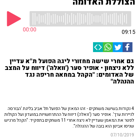
הצוללת האדומה
00:00
09:15
גם אחרי שישה מחזורי ליגה הפועל ת"א עדיין
ללא ניצחון • אופיר סער ('וואלה') דיווח על המצב
של האדומים: "הקהל במחאה חריפה נגד
ההנהלה"
4 נקודות בשישה משחקים - זהו המאזן של הפועל תל אביב בליגת 'הבורסה
לניירות ערך'. אופיר סער ('וואלה) דיווח על ההתרחשויות במועדון ועל הקולות
לפטר את המאמן שעדיין לא ניצח אחרי 11 משחקים בתפקיד: "הקהל מרגיש
שניסו אביטן הוא בובה של ההנהלה".
07/10/2019