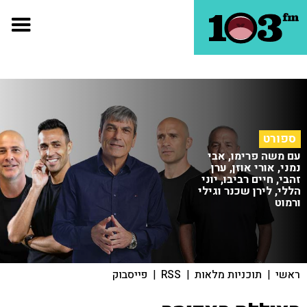
ספורט
עם משה פרימו, אבי
נמני, אורי אוזן, ערן
זהבי, חיים רביבו, יוני
הללי, לירן שכנר וגילי
ורמוט
ראשי
|
תוכניות מלאות
|
RSS
|
פייסבוק