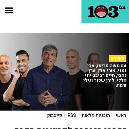
ספורט
עם משה פרימו, אבי
נמני, אורי אוזן, ערן
זהבי, חיים רביבו, יוני
הללי, לירן שכנר וגילי
ורמוט
ראשי
|
תוכניות מלאות
|
RSS
|
פייסבוק