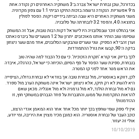
בכדורגל, שכן נבחרת ישראל צברה ב־3 משחקיה האחרונים רק נקודה אחת
מ־9 אפשריות. הנקודה נרשמה בזכות התיקו הביתי 1:1 עם צפון מקדוניה.
משני משחקיה האחרים היא שבה הביתה בידיים ריקות. הפסד לפולין
בתוצאה 4:0, והפסד 3:2 לנבחרתה של סלובניה.
אני בהחלט זוכר שבסלובניה היו לישראל דקות רבות טובות, אבל זה המשחק
שסיומו שוב הותיר אותנו מאוכזבים. יתרון של 1:2 משערים של ביברס נאתכו
וערן זהבי לא הספיק. שני שערים שהבקיעו הסלובנים, אחד מהם שער ניצחון
בדקה ה־90, קבעו את גורל ההתמודדות.
לכך בדיוק אני קורא 'תקרת הזכוכית'. כי עם כל הכבוד למה שהיה טוב
בנבחרת, ספיגת שער הפסד על סף הסיום, הוכיחה כי ישראל, כהרגלה, איבדה
את הראש מטר אחד לפני קו המטרה.
לכן, דווקא באוסטריה, מול נבחרת טובה אך בוודאי לא נבחרת גדולה, הציפייה
היא להשיג לא רק תיקו, אלא ניצחון. ישראל אינה משחקת הערב מול ספרד.
גם לא מול נבחרת הולנד, לא מול גרמניה ולא מול אנגליה. מכאן שאם
להראות התקדמות של ממש, והתגברות על פחד הגבהים במשחקי חוץ, זו
ההזדמנות!
אין לי ספק שמי שחפץ בכך יותר מכל אחד אחר הוא המאמן אנדי הרצוג,
כוכב העבר של נבחרת אוסטריה. הוא כמובן מכיר מצוין את היריבה, ומי יודע,
אולי זה יעזור.
10/10/2019