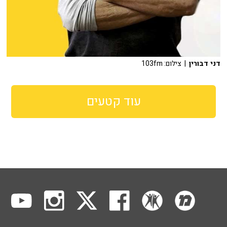
דני דבורין
| צילום: 103fm
עוד קטעים