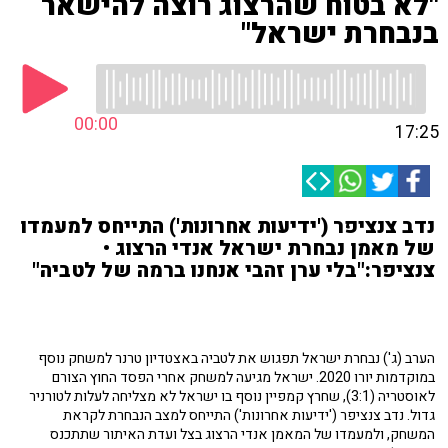
"לא בטוח שהרצוג רוצה להישאר
בנבחרת ישראל"
00:00
17:25
נדב צנציפר ('ידיעות אחרונות') התייחס למעמדו
של מאמן נבחרת ישראל אנדי הרצוג •
צנציפר:"בלי ערן זהבי אנחנו ברמה של לטביה"
הערב (ג') נבחרת ישראל תפגוש את לטביה באצטדיון טרנר למשחק נוסף
במוקדמות יורו 2020. ישראל מגיעה למשחק אחרי הפסד החוץ הצורם
לאוסטריה (3:1), שחרץ קמפיין נוסף בו ישראל לא מצליחה לעלות לטורניר
גדול. נדב צנציפר ('ידיעות אחרונות') התייחס למצב הנבחרת לקראת
המשחק, ולמעמדו של המאמן אנדי הרצוג בצל ועדת האיתור שתתכנס