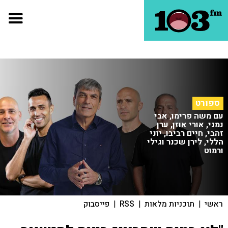
ספורט
עם משה פרימו, אבי
נמני, אורי אוזן, ערן
זהבי, חיים רביבו, יוני
הללי, לירן שכנר וגילי
ורמוט
ראשי
|
תוכניות מלאות
|
RSS
|
פייסבוק