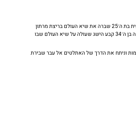
לנשים וקבעה שיפור של 81 שניות. הקנייתי אליוד קיפצ'וגה בן ה־34 קבע הישג שעולה על שיא העולם שבו
ות וניתח את הדרך של האתלטים אל עבר שבירת