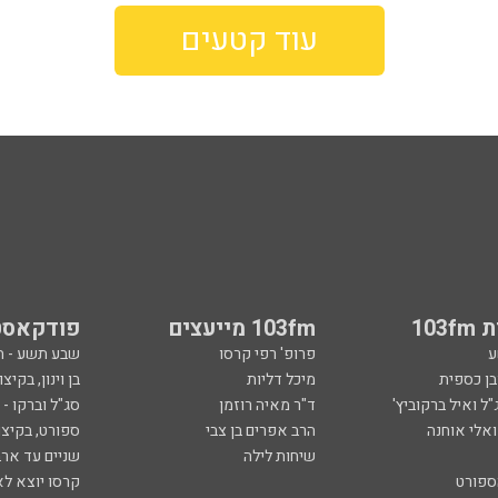
103
103fm מייעצים
פודקאסט
ע
פרופ' רפי קרסו
שבע תשע - 
ובן כספית
מיכל דליות
בן וינון, בקיצו
ל ואיל ברקוביץ'
ד"ר מאיה רוזמן
סג"ל וברקו -
ואלי אוחנה
הרב אפרים בן צבי
ספורט, בקיצו
שיחות לילה
שניים עד ארב
ספורט
קרסו יוצא לא
ל
ככה קמתי
סף
הכול פתוח - א
 צבי
מילים ולחן
ן ואריה אלדד
ארכיון 103fm