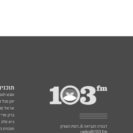
תוכניות fm
שבע תש
ינון מגל 
אראל סג"
ברק סרי 
גיא פלג
דבורה הנביאה 6, רמת השרון
תוכנית ה
radio@103.fm
איריס קו
עלייה לשידור: 0552-103-103
איפה הכ
בעלות שיחה רגילה
פנינה בת
רון קופמ
רז שכניק