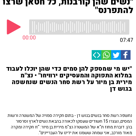
"נשים שהן קורבנות, כל חטאן שרצו
להתפרנס"
00:00
07:47
"יש מי שמספק להן סמים כדי שהן יוכלו לעבוד
במלוא התפוקה והמעסיקים ירוויחו" • נצ"מ
מירית בן מיור על רשת סחר הנשים שנחשפה
בגוש דן
נחשפה רשת סחר בנשים בגוש דן - בתום חקירה סמויה של המשטרה ורשות
המסים, נעצרו 15 חשודים שעסקו לכאורה בהבאת נשים לארץ וסרסור
בהן. דוברת מחוז ת"א של המשטרה נצ"מ מירית בן מיור: "זו חקירה ומקרה
מאוד מורכב, אני שמחה ששמנו את ידינו על העבריינים".