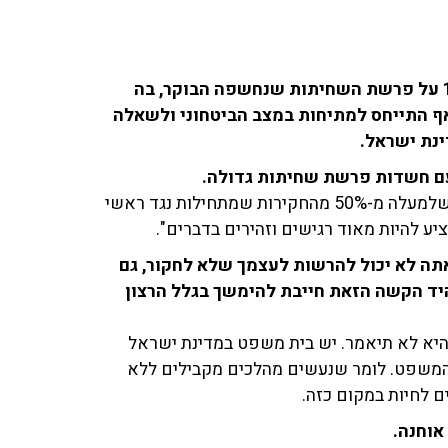
השר יואב גלנט (הליכוד) שוחח עם אילה חסון ב-103fm על פרשת השחיתות שנחשפה הבוקר, בה
ף התייחס למתיחות במצב הביטחוני ולשאלה
ינת ישראל.
 עם חשדות פרשת שחיתות גדולה.
"אני לא מכיר את פרטי האירוע אך הסטטיסטיקה מלמדת שלמעלה מ-50% מהחקירות שמתחילות נגד ראשי
ע להיות מאוד רגישים וזהירים בדברים".
ה לא יכול להרשות לעצמך שלא לחקור, גם
היד הקשה הזאת חייבת להימשך בגלל הרצון
היא לא תיאמר. יש בית משפט במדינת ישראל
 המשפט. לומר שנעשים מהלכים מקבילים ללא
ם לחיות במקום כזה.
אוחנה.