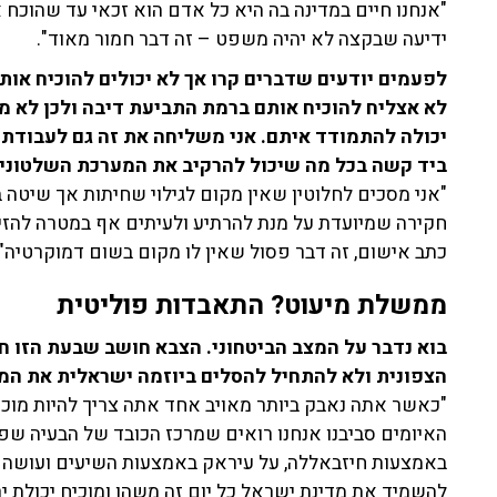
"אנחנו חיים במדינה בה היא כל אדם הוא זכאי עד שהוכח
ידיעה שבקצה לא יהיה משפט – זה דבר חמור מאוד".
לפעמים יודעים שדברים קרו אך לא יכולים להוכיח אותם
לא אצליח להוכיח אותם ברמת התביעת דיבה ולכן לא מ
יכולה להתמודד איתם. אני משליחה את זה גם לעבודת 
ביד קשה בכל מה שיכול להרקיב את המערכת השלטוני
"אני מסכים לחלוטין שאין מקום לגילוי שחיתות אך שיטה 
חקירה שמיועדת על מנת להרתיע ולעיתים אף במטרה להזי
כתב אישום, זה דבר פסול שאין לו מקום בשום דמוקרטיה".
ממשלת מיעוט? התאבדות פוליטית
בוא נדבר על המצב הביטחוני. הצבא חושב שבעת הזו 
הצפונית ולא להתחיל להסלים ביוזמה ישראלית את המ
"כאשר אתה נאבק ביותר מאויב אחד אתה צריך להיות מוכ
האיומים סביבנו אנחנו רואים שמרכז הכובד של הבעיה שפו
באמצעות חיזבאללה, על עיראק באמצעות השיעים ועושה 
להשמיד את מדינת ישראל כל יום זה משהו ומוכיח יכולת 