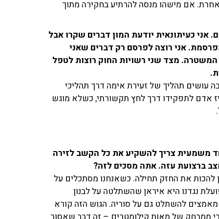
 אחרת. אם מישהו מנסה להרתיע בחקירה מתוך
. אני כעיתונאית יודעת המון דברים שקרו אבל
פרסמת. אני רוצה לפרסם רק דברים שאני
המשטרה. מצד שני רשויות החוק רוצות לטפל
ת.
בה עושים תהליך של זעירת אימה דרך תהליכי
ז אדם לתפקידו דרך לחץ תקשורתי, כשלא מוגש
חד משמעית צריך להשקיע את כל הקשב לזירה
צב ברצועת עזה. אתה מסכים לזה?
ן להכות את החזק תחילה. כשאנחנו מסתכלים על
עלת נגדנו היא איראן שהשתלטה על לבנון
מאמצים להשתלט גם על סוריה. הגוש הזה קורא
ירי ממרחק של מאות קילומטרים – זה דבר שאסור