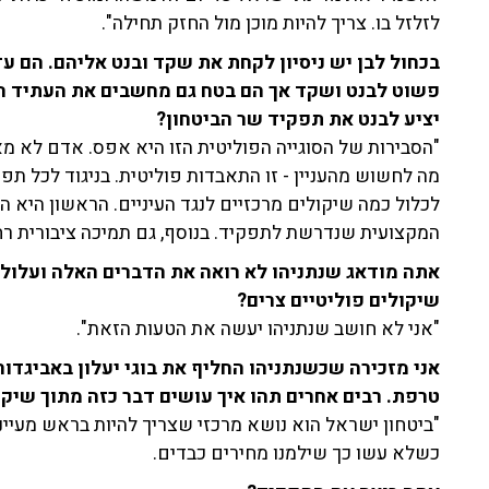
לזלזל בו. צריך להיות מוכן מול החזק תחילה".
בכחול לבן יש ניסיון לקחת את שקד ובנט אליהם. הם עדיי
פשוט לבנט ושקד אך הם בטח גם מחשבים את העתיד הפו
יציע לבנט את תפקיד שר הביטחון?
"הסבירות של הסוגייה הפוליטית הזו היא אפס. אדם לא מ
מה לחשוש מהעניין - זו התאבדות פוליטית. בניגוד לכל ת
לכלול כמה שיקולים מרכזיים לנגד העיניים. הראשון היא ה
המקצועית שנדרשת לתפקיד. בנוסף, גם תמיכה ציבורית רח
אתה מודאג שנתניהו לא רואה את הדברים האלה ועלול
שיקולים פוליטיים צרים?
"אני לא חושב שנתניהו יעשה את הטעות הזאת".
אני מזכירה שכשנתניהו החליף את בוגי יעלון באביגדור
טרפת. רבים אחרים תהו איך עושים דבר כזה מתוך שיקול
"ביטחון ישראל הוא נושא מרכזי שצריך להיות בראש מעיינ
כשלא עשו כך שילמנו מחירים כבדים.