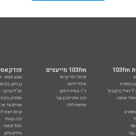
103
103fm מייעצים
פודקאסט
ע
פרופ' רפי קרסו
שבע תשע - 
ובן כספית
מיכל דליות
בן וינון, בקיצו
ל ואיל ברקוביץ'
ד"ר מאיה רוזמן
סג"ל וברקו -
ואלי אוחנה
הרב אפרים בן צבי
ספורט, בקיצו
שיחות לילה
שניים עד ארב
ספורט
קרסו יוצא לא
ל
ככה קמתי
סף
הכול פתוח - א
 צבי
מילים ולחן