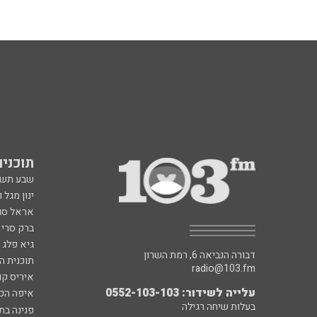
תוכניות fm
שבע תש
ינון מגל 
אראל סג"
ברק סרי 
גיא פלג
דבורה הנביאה 6, רמת השרון
תוכנית ה
radio@103.fm
איריס קו
עלייה לשידור: 0552-103-103
איפה הכ
בעלות שיחה רגילה
פנינה בת