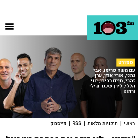
ספורט
עם משה פרימו, אבי
נמני, אורי אוזן, ערן
זהבי, חיים רביבו, יוני
הללי, לירן שכנר וגילי
ורמוט
ראשי
|
תוכניות מלאות
|
RSS
|
פייסבוק