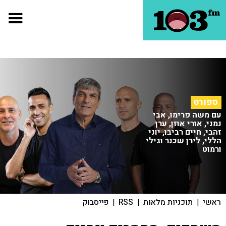
ספורט
עם משה פרימו, אבי
נמני, אורי אוזן, ערן
זהבי, חיים רביבו, יוני
הללי, לירן שכנר וגילי
ורמוט
ראשי
|
תוכניות מלאות
|
RSS
|
פייסבוק