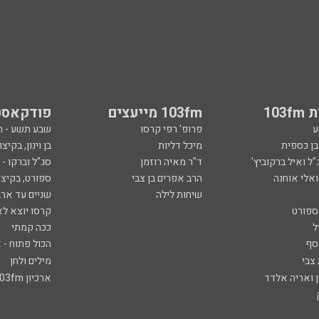
103
103fm מייעצים
פודקאסט
ע
פרופ' רפי קרסו
שבע תשע - 
ובן כספית
מיכל דליות
בן וינון, בקיצו
ל ואיל ברקוביץ'
ד"ר מאיה רוזמן
סג"ל וברקו -
ואלי אוחנה
הרב אפרים בן צבי
ספורט, בקיצו
שיחות לילה
שניים עד ארב
ספורט
קרסו יוצא לא
ל
ככה קמתי
סף
הכול פתוח - א
 צבי
מילים ולחן
ן ואריה אלדד
ארכיון 103fm