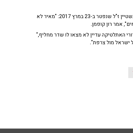
חברי התוכנית ואלי סהר ('ערוץ הספורט') נזכרו במאיר איינשטיין ז"ל שנפטר ב-23 במרץ 2017: "מאיר לא
", אמר רון קופמן.
רי האתלטיקה עדיין לא מצאו לו שדר מחליף,"
ל ישראל מול צרפת".