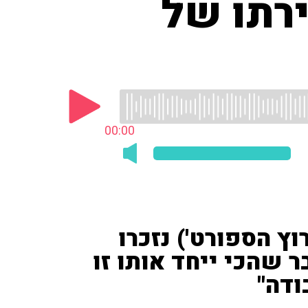
רתו של
00:00
וץ הספורט') נזכרו
ר שהכי ייחד אותו זו
ודה"