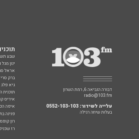
תוכניות fm
שבע תש
ינון מגל 
אראל סג"
ברק סרי 
גיא פלג
דבורה הנביאה 6, רמת השרון
תוכנית ה
radio@103.fm
איריס קו
עלייה לשידור: 0552-103-103
איפה הכ
בעלות שיחה רגילה
פנינה בת
רון קופמ
רז שכניק