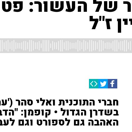
 של העשור: פטי
ן ז"ל
חברי התוכנית ואלי סהר ('ער
בשדרן הגדול • קופמן: "הדב
האהבה גם לספורט וגם לעב