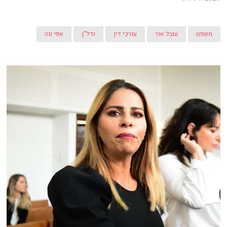
משפט
ענבל אור
עורכי דין
נדל"ן
אפי נוה