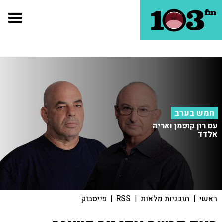
חמש בערב
עם רון קופמן ואריה
אלדד
ראשי
|
תוכניות מלאות
|
RSS
|
פייסבוק