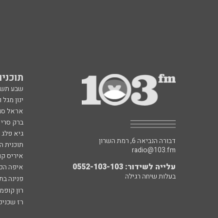
תוכניות fm
שבע תש
ינון מגל 
אראל סג"
ברק סרי 
גיא פלג
דבורה הנביאה 6, רמת השרון
תוכנית ה
radio@103.fm
איריס קו
עלייה לשידור: 0552-103-103
איפה הכ
בעלות שיחה רגילה
פנינה בת
רון קופמ
רז שכניק