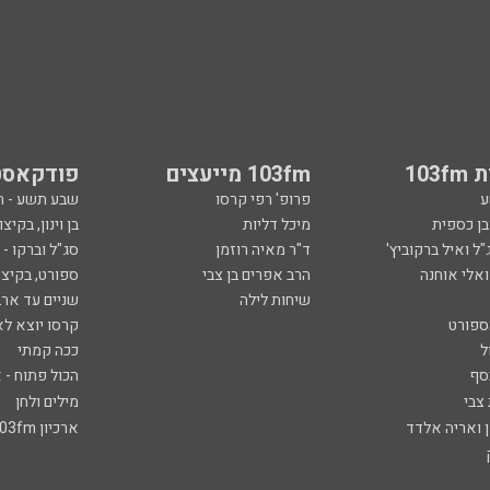
103
103fm מייעצים
פודקאסט
ע
פרופ' רפי קרסו
שבע תשע - 
ובן כספית
מיכל דליות
בן וינון, בקיצו
ל ואיל ברקוביץ'
ד"ר מאיה רוזמן
סג"ל וברקו -
ואלי אוחנה
הרב אפרים בן צבי
ספורט, בקיצו
שיחות לילה
שניים עד ארב
ספורט
קרסו יוצא לא
ל
ככה קמתי
סף
הכול פתוח - א
 צבי
מילים ולחן
ן ואריה אלדד
ארכיון 103fm