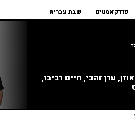
פודקאסטים
שבת עברית
זן, ערן זהבי, חיים רביבו,