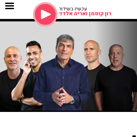
עכשיו בשידור
רון קופמן ואריה אלדד