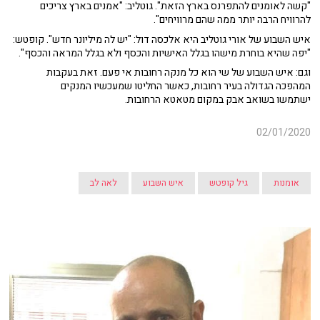
"קשה לאומנים להתפרנס בארץ הזאת". גוטליב: "אמנים בארץ צריכים
להרוויח הרבה יותר ממה שהם מרוויחים".
איש השבוע של אורי גוטליב היא אלכסה דול: "יש לה מיליונר חדש". קופטש:
"יפה שהיא בוחרת מישהו בגלל האישיות והכסף ולא בגלל המראה והכסף".
וגם: איש השבוע של שי הוא כל מנקה רחובות אי פעם. זאת בעקבות
המהפכה הגדולה בעיר רחובות, כאשר החליטו שמעכשיו המנקים
ישתמשו בשואב אבק במקום מטאטא הרחובות.
02/01/2020
אומנות
גיל קופטש
איש השבוע
לאה לב