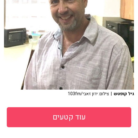
גיל קופטש
| צילום: ירון זאבי/103fm
עוד קטעים