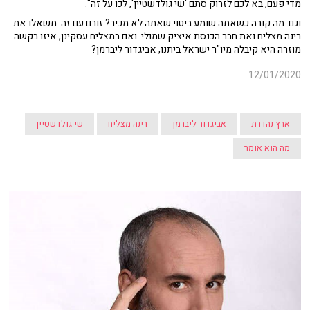
מדי פעם, בא לכם לזרוק סתם 'שי גולדשטיין', לכו על זה".
וגם: מה קורה כשאתה שומע ביטוי שאתה לא מכיר? זורם עם זה. תשאלו את
רינה מצליח ואת חבר הכנסת איציק שמולי. ואם במצליח עסקינן, איזו בקשה
מוזרה היא קיבלה מיו"ר ישראל ביתנו, אביגדור ליברמן?
12/01/2020
ארץ נהדרת
אביגדור ליברמן
רינה מצליח
שי גולדשטיין
מה הוא אומר