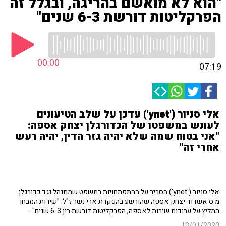
"הוא לא מואשם בהריגה, ובגלל זה
הפרקליטות דורשת 6-3 שנים"
00:00
07:19
אלי סניור ('ynet') עדכן על שלב הטיעונים
לעונש במשפטו של הכדורגלן יצחק אספה:
"אני בטוח שמה שלא יהיה גזר הדין, יהיה רעש
אחרי זה"
אלי סניור ('ynet') הסביר על ההתפתחויות במשפט שמתנהל נגד כדורגלן
מ.ס אשדוד יצחק אספה שהורשע בהפקרת ארי נשר ז"ל: "שירות המבחן
המליץ על עבודות שירות לאספה, הפרקליטות דורשת בין 6-3 שנים".
13/01/2020