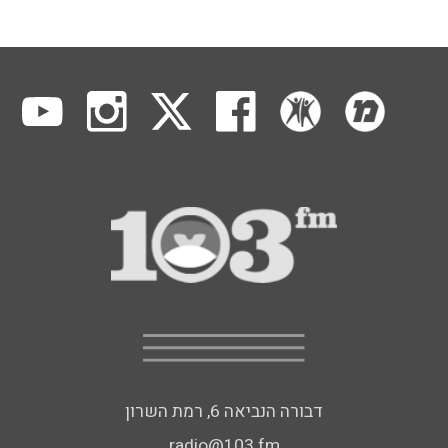
דבורה הנביאה 6, רמת השרון
radio@103.fm