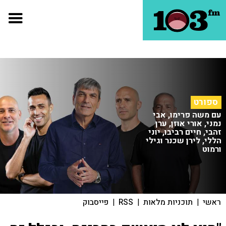
ספורט
עם משה פרימו, אבי
נמני, אורי אוזן, ערן
זהבי, חיים רביבו, יוני
הללי, לירן שכנר וגילי
ורמוט
ראשי
|
תוכניות מלאות
|
RSS
|
פייסבוק