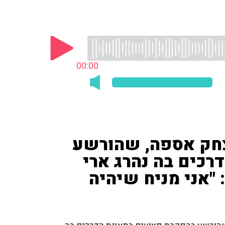
00:00
יצחק אספה, שהורשע
רכים בה נהרג ארי
 ז"ל • אלי סניור ('ynet'): "אני מניח שיהיה