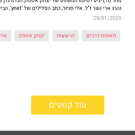
מחר (ה') יגיע לסיומו המשפט של יצחק אספה, הכדורגלן
נהרג ארי נשר ז"ל. אלי סניור, כתב הפלילים של 'ynet', הביע את הערכותיו לקראת גזר הדין שייחשף מחר.
29/01/2020
תאונות דרכים
הרשעות
יצחק אספה
ארי
עוד קטעים