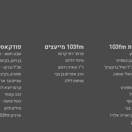
103
103fm מייעצים
פודקאסט
ע
פרופ' רפי קרסו
שבע תשע - 
ובן כספית
מיכל דליות
בן וינון, בקיצו
ל ואיל ברקוביץ'
ד"ר מאיה רוזמן
סג"ל וברקו -
ואלי אוחנה
הרב אפרים בן צבי
ספורט, בקיצו
שיחות לילה
שניים עד ארב
ספורט
קרסו יוצא לא
ל
ככה קמתי
סף
הכול פתוח - א
 צבי
מילים ולחן
ן ואריה אלדד
ארכיון 103fm