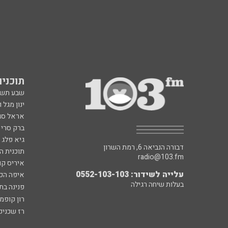
תוכניות fm
שבע תש
ינון מגל 
אראל סג"
ברק סרי 
גיא פלג
דבורה הנביאה 6, רמת השרון
תוכנית ה
radio@103.fm
איריס קו
עלייה לשידור: 0552-103-103
איפה הכ
בעלות שיחה רגילה
פנינה בת
רון קופמ
רז שכניק