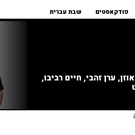
פודקאסטים
שבת עברית
זן, ערן זהבי, חיים רביבו,