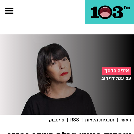
איפה הכסף
עם ענת דוידוב
ראשי
|
תוכניות מלאות
|
RSS
|
פייסבוק