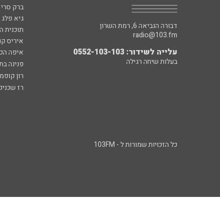
ברק סרי 
גיא פלג
דבורה הנביאה 6, רמת השרון
תוכנית ה
radio@103.fm
איריס קו
עלייה לשידור: 0552-103-103
איפה הכ
בעלות שיחה רגילה
פנינה בת
רון קופמ
רז שכניק
כל הזכויות שמורות ל - 103FM