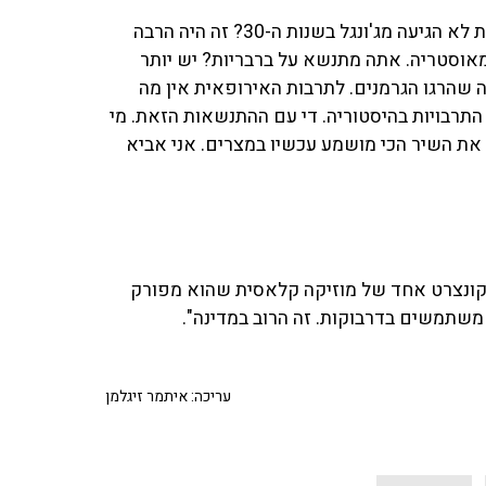
שי: "אז אתה לא מבין שום דבר בתרבות. התרבות האשכנזית לא הגיעה מג'ונגל בשנות ה-30? זה היה הרבה
 מאוסטריה. אתה מתנשא על ברבריות? יש יותר
ה שהרגו הגרמנים. לתרבות האירופאית אין מה
התרבויות בהיסטוריה. די עם ההתנשאות הזאת. מי
 את השיר הכי מושמע עכשיו במצרים. אני אביא
 קונצרט אחד של מוזיקה קלאסית שהוא מפורק
שמשתמשים בדרבוקות. זה הרוב במדינה".
עריכה: איתמר זיגלמן