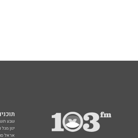
תוכניות fm
שבע תש
ינון מגל 
אראל סג"