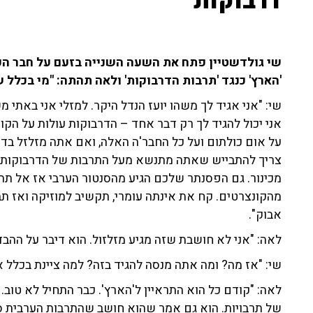
דרבוקות"
שי גולדשטיין פתח את השעה השנייה בזעם על חבר הכנ
'הארץ' כנגד 'תרבות הדרבוקות' ולאה תהתה: "מי בכלל 
שי: "אני אגיד לך משהו יועז הנדל היקר. למזלי אני באתי
אני יכול להגיד לך רק דבר אחד – הדרבוקות עולות על הק
על אום כולתום ועל כל החבר'ה האלה, ואם אתה מזלזל בדר
צריך להתבייש שאתה מתנשא מעל התרבות של הדרבוקות כמ
מכינור. גם הפסנתר שלכם הגיע מהסנטור הערבי אז אל תת
מהקונצרטים. קח את אינתה עומרי, תקשיב למוזיקה ואז ת
אבוק".
לאה: "אני לא חושבת שזה מגיע מזלזול. הוא דיבר על ההבד
שי: "אז מה? ומה אתה מנסה להגיד בזה? למה ציינת בכלל א
לאה: "קודם כל הוא התראיין ל'הארץ'. כבר התחיל לא טוב.
של תרבויות. הוא גם אמר שהוא חושב שהתרבות הערבית סביב