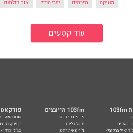
מוזיקה
מזרחים
יועז הנדל
אום כולתום
עוד קטעים
103
103fm מייעצים
פודקאסט
ע
פרופ' רפי קרסו
שבע תשע - 
ובן כספית
מיכל דליות
בן וינון, בקיצו
ל ואיל ברקוביץ'
ד"ר מאיה רוזמן
סג"ל וברקו -