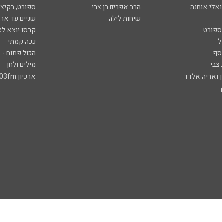
ואלי אוחנה
הרב אפרים בן צבי
ספורט, בקיצו
שיחות לילה
שניים עד ארב
ספורט
קרסו יוצא לא
ל
ככה קמתי
סף
הכול פתוח - א
 צבי
מילים ולחן
ן ואריה אלדד
ארכיון 103fm