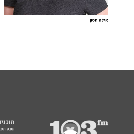
אילה חסון
תוכניות fm
שבע תש