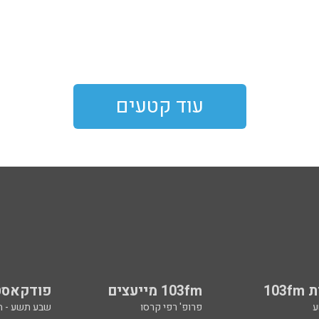
עוד קטעים
103
103fm מייעצים
פודקאסט
ע
פרופ' רפי קרסו
שבע תשע - 