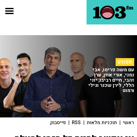
ספורט
עם משה פרימו, אבי
נמני, אורי אוזן, ערן
זהבי, חיים רביבו, יוני
הללי, לירן שכנר וגילי
ורמוט
ראשי
|
תוכניות מלאות
|
RSS
|
פייסבוק