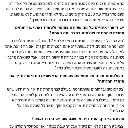
המאמצים ומצליח היום לסגור מאות מיליונים ולפקח כמעט על כל אחד, זה
כבר היה מתפשט. אם זה ייעצר ואנחנו מקווים שזה ייעצר, זה הודות להם. יש
היום סדר גודל של 230 מיליון סינים שעוד לא חזרו מחופשת ראש השנה,
וצריכים להביא אותם לאט ובצורה מדורגת, זה מבצע מטורף".
יש דיווחי אימיים על מה שקורה בווהאן ולעומת זאת יש דיווחים
אחרים שהסינים שולטים במצב. מה האמת?
"מה ההבדל בין היום לבין מגיפת הסארס לפני 17 שנה? היום יש מיליארד
וחצי סמארטפונים. קל לעשות דיסאינפורמציה ופייק ניוז. אם היו זוועת אתה
לא יכול להסתיר את זה. אני חשוב שהאינפורמציה שאנחנו מקבלים היא
נכונה. זה שמנסים לאכוף בצורה ברורה ונחושה, זה נכון. אבל כשאתה מדבר
על מיליארד וחצי אנשים שאתה רוצה לבודד אותם – אתה חייב לנקוט
באמצעים. זה לטובת סין ולטובת העולם כולו".
השלטונות מכים על חטא שבשבועות הראשונים הם ניסו לתייך את
מימדי המגיפה?
"בפרסומים ובדיווחים שהתפרסמו בעולם כבר מתחילת ינואר, היה ידוע שיש
וירוס. בסוף ינואר זה התפרץ לתודעה הציבורית. לוקח זמן לעכל את המצב,
בין הזמן שעיכלו מה שקורה עד שזה הגיע לתודעה בעולם, היה יחסית לא
ארוך. זה התחיל בתחילת ינואר ולקראת סוף ינואר כל העולם עמד על
הרגליים".
מה עם בייג'ין, העיר חיה או שגם שם יש בידוד ועוצר?
"בבייג'ין היום זה לא יום כיפור אבל זה שבת בבוקר. אני מסתכל מהחלון על