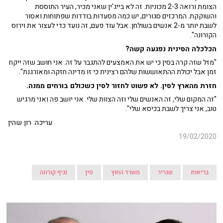
הצומת ורואה 2-3 מכוניות. זה לא בייג'ין שאני מכיר, העיר התוססת
והשוקקת. המרכזים סגורים, יש כמה מסעדות בודדות שפתוחות ואסור
לשבת יותר מ-2 אנשים בשולחן. אבל עוד פעם, זה נועד כדי לעצור את וירוס
הקורונה".
הכלכלה הסינית נפגעה קשה?
"מזל שזה קרה בסין כי יש את האמצעים להתגבר על זה. אני חושב שזה ייקח
זמן אבל יכולת ההתאוששות שלהם רצינית כי זו מדינה חזקה ומאורגנת".
חזרת מהארץ לסין. לא פשוט לחזור לסין כשכולם בורחים ממנה.
"זה המקום שלי, זה האנשים שלי וזה הצוות שלי. אני יושב פה ואני מרגיש
טוב, אני צריך לשבת בכיסא שלי".
עריכה: רון שהין
19/02/2020
בריאות
שגריר
משרד החוץ
סין
נגיף קורונה