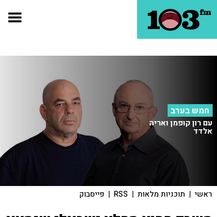
חמש בערב
עם רון קופמן ואריה
אלדד
ראשי
|
תוכניות מלאות
|
RSS
|
פייסבוק