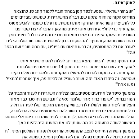
לאוקראינה.
"יש בחור ישראלי, שנסע לכפר קטן במחוז חוביי ללמוד קונג פו. כתוצאה
מווירוס הקורונה והוא נתקע שם. חבר'ה מהשגרירות, שפשוט עובדים ימים
כלילות, יצרו קשר איתו והחזיקו אותו נפשית. נודע לנו שעומד להגיע מטוס
אוקראיני כדי לחלץ אזרחים אוקראינים מווהאן, והחבר'ה יצרו קשר עם
השגרירות האוקראינית. הם אמרו שאנחנו חברים והם יעזרו לנו", סיפר חפץ
בהתרגשות וגאווה, והוסיף: "מה שקורה נכון לעכשיו זה שהבחור שלנו הצליח
לעובר את כל המחסומים, זה דרש תיאום עם בייג'ינג, עם מחוז חוביי ועם הכפר
שלו".
עוד הוסיף בעניין: "הבחור נמצא בבורדינג לעלות למטוס שיביא אותו
לאוקראינה שם הוא יישאר בבידוד במשך 14 יום בתיאום עם שלטונות
אוקראינה. זה המקום להודות לממשלת אוקראינה ולשגרירות שלנו בקייב
שסייעה. זה סיפרו מאוד יפה. שווה בשביל זה להיות פה, איך אומרים 'המציל
נפש אחת'".
בהמשך סיפר על אירועים נוספים בהם הצליחה השגרירות לעזור והסביר על
המורכבויות: "יש עוד בחור אחר שלומד טאי צ'י וגם שם היה סגר כבד מאוד
והצלחנו ליצור קשר ולשלוח לו רכב שייקח אותו מהכפר שלו לעיר הגדולה.
בכל מחסום עומדים סינים שמאוד חשוב להם. המחסומים האלה הם לטובה,
אבל כשאתה רוצה להוציא מישהו, לך תסביר לסיני שמדובר בישראלי שנוסע
באישור לשדה התעופה. זה מה שנותן לנו את התענוג הזה להיות כאן".
בהמשך השיחה התייחס למצב התפשטות הווירוס ולתפקוד השלטון הסיני: "זו
מגיפה שיכולה להתפשט בעולם, אם לא השלטון הסיני, שעושה את