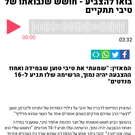
בואו להצביע - חושש שנבואתו של
טיבי תתקיים
00:00
03:32
המאזין: "שמעתי את טיבי טוען שבמידה ואחוז
ההצבעה יהיה נמוך, הרשימה שלו תגיע ל-16
מנדטים"
המאזין התייחס לדבריו של זהבי על גילויי הסודות של נתניהו וליברמן, וטען:
"לצערי הרב שניהם צודקים כשהם אומרים אחד על השני שהוא מדליף".
בהמשך הביע חשש מטענתו של חבר הכנסת אחמד טיבי, שטען כי במידה
ואחוז ההצבעה יהיה נמוך, הרשימה שלו תגיע ל-16 מנדטים: "החשש שלי הוא
שזה אכן יקרה". זהבי ביקר אותו על ההפרדה שהוא עורך בין הערבים אזרחי