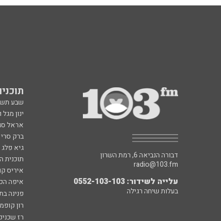
תוכניות fm
שבע תש
ינון מגל 
אראל סג"
ברק סרי 
גיא פלג
דבורה הנביאה 6, רמת השרון
תוכנית ה
radio@103.fm
איריס קו
עלייה לשידור: 0552-103-103
איפה הכ
בעלות שיחה רגילה
פנינה בת
רון קופמ
רז שכניק