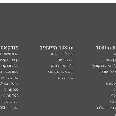
103
103fm מייעצים
פודקאסט
ע
פרופ' רפי קרסו
שבע תשע - 
ובן כספית
מיכל דליות
בן וינון, בקיצו
ל ואיל ברקוביץ'
ד"ר מאיה רוזמן
סג"ל וברקו -
ואלי אוחנה
הרב אפרים בן צבי
ספורט, בקיצו
שיחות לילה
שניים עד ארב
ספורט
קרסו יוצא לא
ל
ככה קמתי
סף
הכול פתוח - א
 צבי
מילים ולחן
ן ואריה אלדד
ארכיון 103fm