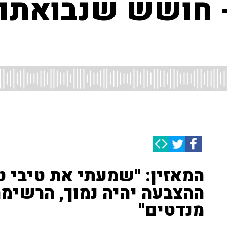
- חושש שנבואתו 
המאזין: "שמעתי את טיבי ט
מנדטים"