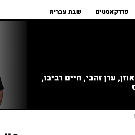
פודקאסטים
שבת עברית
זן, ערן זהבי, חיים רביבו,