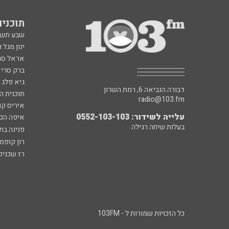
תוכניות fm
שבע תש
ינון מגל 
אראל סג"
ברק סרי 
גיא פלג
דבורה הנביאה 6, רמת השרון
תוכנית ה
radio@103.fm
איריס קו
עלייה לשידור: 0552-103-103
איפה הכ
בעלות שיחה רגילה
פנינה בת
רון קופמ
רז שכניק
כל הזכויות שמורות ל - 103FM