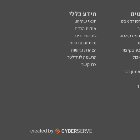
ים
מידע כללי
הפודקאסט
תנאי שימוש
ר
אודות הרדיו
 הפודקאסט
לוח שידורים
ר
מדיניות פרטיות
ע, בקיצור
הצהרת נגישות
כול
הרשמה לניוזלטר
צרו קשר
מנון רגב
created by
CYBER
SERVE