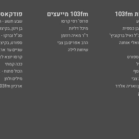
103
103fm מייעצים
פודקאסט
ע
פרופ' רפי קרסו
שבע תשע - 
ובן כספית
מיכל דליות
בן וינון, בקיצו
ל ואיל ברקוביץ'
ד"ר מאיה רוזמן
סג"ל וברקו -
ואלי אוחנה
הרב אפרים בן צבי
ספורט, בקיצו
שיחות לילה
שניים עד ארב
ספורט
קרסו יוצא לא
ל
ככה קמתי
סף
הכול פתוח - א
 צבי
מילים ולחן
ן ואריה אלדד
ארכיון 103fm