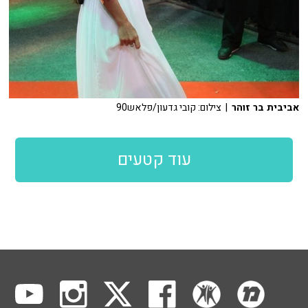
אביבית בר זוהר
| צילום: קובי גדעון/פלאש90
עוד קטעים