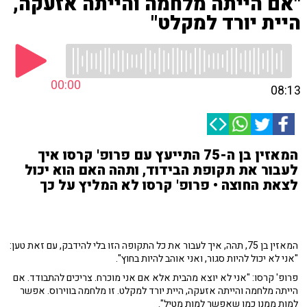
"אם הייתה מלחמה והייתה אזעקה,
היית יורד למקלט"
00:00
08:13
המאזין בן ה-75 התייעץ עם פרופ' קרסו איך
לעבור את תקופת הבידוד, ותהה האם הוא יכול
לצאת החוצה • פרופ' קרסו לא המליץ על כך
המאזין בן 75, תהה, איך לעבור את כל התקופה הזו בלי להידבק, עם זאת טען:
"אני לא יכול להיות סגור, ואני אוהב להיות בחוץ".
פרופ' קרסו: "אני לא יוצא מהבית אלא אם אני מוכרח. צריכים להתבודד. אם
הייתה מלחמה והייתה אזעקה, היית יורד למקלט. זו מלחמה בווירוס. אפשר
למות ממנו כמו שאפשר למות מטיל".