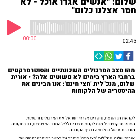
שלום: "אנשים אגרו אוכל - לא
חסר אצלנו כלום"
00:00
02:45
מהו מצב המרכולים השכונתיים והסופרמרקטים
ברחבי הארץ בימים לא פשוטים אלה? • אורית
שלום, מנכ"לית 'חצי חינם': אנו מבינים את
ההיסטריה של הלקוחות
לקראת חג הפסח, פוקדים אזרחי ישראל את המרכולים ורשתות
הסופרמרקטים על מנת לקנות מצרכים לליל הסדר המצומצם, גם בתקופה
מורכבת זו של המלחמה בנגיף הקורונה.
אורית שלום, מנכ"לית 'חצי חינם' סיפרה על המצב בסופרמרקטים ועל