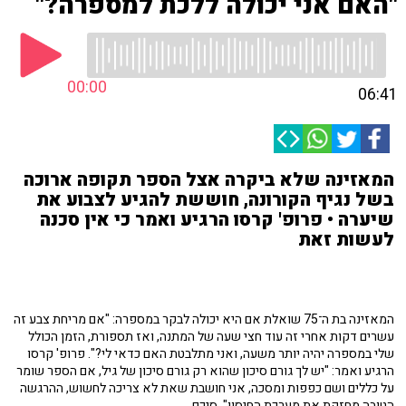
"האם אני יכולה ללכת למספרה?"
00:00
06:41
המאזינה שלא ביקרה אצל הספר תקופה ארוכה
בשל נגיף הקורונה, חוששת להגיע לצבוע את
שיערה • פרופ' קרסו הרגיע ואמר כי אין סכנה
לעשות זאת
המאזינה בת ה־75 שואלת אם היא יכולה לבקר במספרה: "אם מריחת צבע זה
עשרים דקות אחרי זה עוד חצי שעה של המתנה, ואז תספורת, הזמן הכולל
שלי במספרה יהיה יותר משעה, ואני מתלבטת האם כדאי לי?". פרופ' קרסו
הרגיע ואמר: "יש לך גורם סיכון שהוא רק גורם סיכון של גיל, אם הספר שומר
על כללים ושם כפפות ומסכה, אני חושבת שאת לא צריכה לחשוש, ההרגשה
הטובה מחזקת את מערכת החיסון", סיכם.