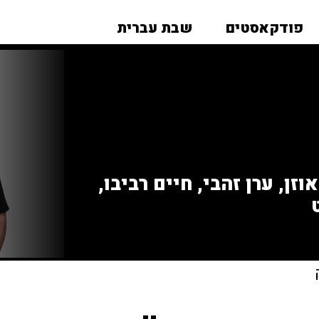
פודקאסטים
שבת עברית
זן, ערן זהבי, חיים רביבו,