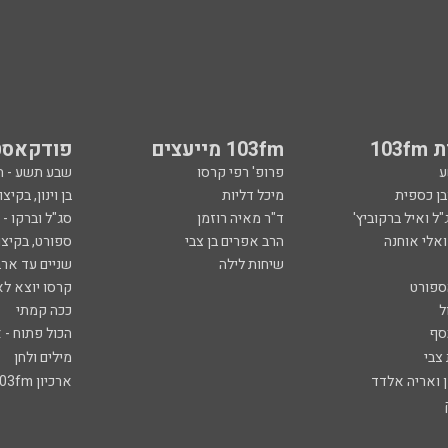
103
103fm מייעצים
פודקאסט
ע
פרופ' רפי קרסו
שבע תשע - 
ובן כספית
מיכל דליות
בן וינון, בקיצו
ל ואיל ברקוביץ'
ד"ר מאיה רוזמן
סג"ל וברקו -
ואלי אוחנה
הרב אפרים בן צבי
ספורט, בקיצו
שיחות לילה
שניים עד ארב
ספורט
קרסו יוצא לא
ל
ככה קמתי
סף
הכול פתוח - א
 צבי
מילים ולחן
ן ואריה אלדד
ארכיון 103fm