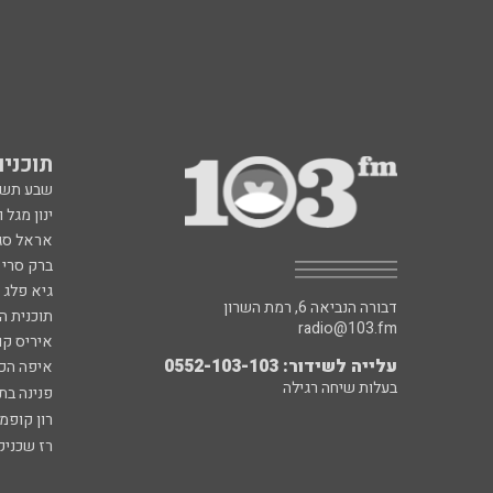
תוכניות fm
שבע תש
ינון מגל 
אראל סג"
ברק סרי 
גיא פלג
דבורה הנביאה 6, רמת השרון
תוכנית ה
radio@103.fm
איריס קו
עלייה לשידור: 0552-103-103
איפה הכ
בעלות שיחה רגילה
פנינה בת
רון קופמ
רז שכניק