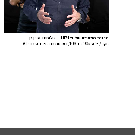
תכנית הספורט של 103fm
| צילומים: אורן בן
חקון/פלאש90, 103fm, רשתות חברתיות, עיבודי AI