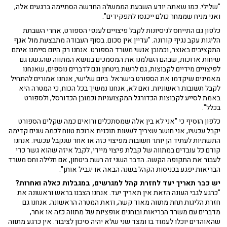
"שלילי. כמו שאתה יודע השבעת הממשלה החדשה הסתיימה ברגעים אלה,
ואני מניח שממחר כולם ייכנסו לתפקידים".
כלפון גם התייחס לניסיונות לקבל פיצויים לענפי הספורט, אחרי השבתת
הליגות עקב נגיף קורונה. "עדיין אין סכום. בסוף העבודה מתבצעת מול אגף
התקציבים באוצר, וכמובן אנשי משרד הספורט. אנחנו רק היום סיימנו איתם
שיחות ארוכות, שבהם השלמנו את המסמכים בנושא המתווה שהגשנו גם
לפיצויים מידיים לקבוצות, גם לרשת ביטחון וגם לדברים נוספים, שאנחנו
מאמינים שיקדמו את הספורט בישראל. ביום שלישי, אנחנו אמורים להתחיל
לקבל תשובות ראשוניות. ואם לא, אנחנו נמשיך בכל הכוח, כי המטרה היא
באמת לסייע לקבוצות הכדורגל המקצועניות וכמובן הכדורסל, ולספורט
בכלל".
כלפון הוסיף כי "אני לא בין אלה שמסתכלים ורואים כמה שקלים הספורט
יקבל עכשיו, אני חושב שצריך לעשות תוכנית ארוכת טווח לכמה שנים קדימה.
התשתיות לעתיד הן יותר חשובות מפיצוי כזה או אחר שנקבל עכשיו. אנחנו
קודם כל עובדים במתווה של קבלת פיצוי מיידי, לקבל איזה שהוא גשר כדי
לעבור את התקופה הקשה. הדבר השני זה רשת ביטחון, אם חלילה וחס משרד
הבריאות יפגע בכניסות הקהל בשנה הבאה או יגביל אותן".
יש כבר תאריך יעד לחזרת קהל למגרשים, במגבלות כאלה ואחרות?
"כרגע לגבי העונה הזאת אין תאריך יעד. אנחנו הצבנו בראש וראשונה את
חזרת הליגות תחת מתווה מאוד קשה, וזאת המטרה הראשונה. אנחנו גם
מדברים עם משרד הבריאות ובוחנים אופציות של מתווה כזה או אחר,
שהאוהדים יוכלו לעמוד בו ומצד שני שלא יהיה סיכון לציבור. אין כרגע מתווה