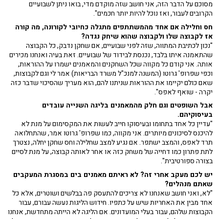
מסוכם על הדבר הזה, אני חושב שזה מוקדם מדי, בואו ניתן לשבועיים
הקרובים לעבור, ואז נוכל להיות יותר חכמים".
חס וחלילה אם אחד מהמשתתפים מתגלה כחיובי לקורונה, מה קורה
אז לקבוצה שלו ולקבוצה שהוא שיחק נגדה?
"נכון לכתיבת המתווה, שזה לפני שבועיים, אם שחקן נדבק, כל הקבוצה
שהתאמנה איתו בלבד, נכנסת לבידוד של שבועיים. זאת בעיה ואנחנו מכירים
אותה. אני קודם כל מקווה שכל השחקנים והמאמנים ישמרו על ההוראות,
וכפי שפרופ' גרוטו (המשנה למנכ"ל משרד הבריאות) אמר לי וגם לקבוצות,
שאם כולם יקיימו את ההוראות שניתנו להם, הוא מעריך שהסיכוי שדבר כזה
יקרה - שואף לאפס".
אבל השופטים וגם חלק מהמאמנים בליגה השנייה עובדים
בעיסוקיהם.
"עדיין כל אחד בתחומו ובעיסוקו חייב לעשות את המקסימום על מנת לא
להיכנס לסיכונים מיותרים. אני מקווה, כמו שפרופ' גרוטו אמר, שהתחלואה
תרד לאפס, והמצב ישתפר. אם נגיע למצב שחלילה וחס שחקן יחלה, נצטרך
לתת פתרון כמו דחייה של משחק כזה או אחר לאותה קבוצה, על מנת לסיים
בצורה ספורטיבית".
יש לכם מעקב אחרי זה? לא ראיתם מאמנים בים במסגרת המעקבים
שאתם מנהלים?
"לא, ואני חושב שאנחנו לא צריכים להתעסק פה בבלשים ושוטרים, אלא כל
אחד מבין את האחריות שיש על כתפיו. חידוש הליגות נעשה עבורם, עבור
הקבוצות שלהם, עבור בעלי המועדונים. אם הליגה לא הייתה מתחדשת, אנחנו