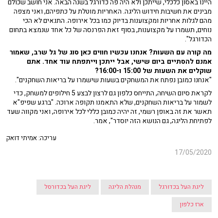
היינו באסון כלכלי, שייתכן ולא היה פה כדורגל בשנה הבאה. אני חושב שכולם
מבינים את חשיבות חידוש הליגה. האחריות מוטלת על כתפיהם, ואני מצפה
מהם לגלות אחריות ומקצוענות בדיוק כמו בכל אירופה. התנאים לא הכי
נוחים, תשמרו על מקצוענות, בסוף זאת הפרנסה של כל אחד שנמצא בתחום
הכדורגל".
מה קורה עם השעות? אנחנו עכשיו חווים כאן סוג של גל שרב, שאמור
אמנם להסתיים ביום שישי, אבל ייתכן וייתפתח עוד אחד. אתם
שוקלים את השעות של 15:00 ו-16:00?
"אנחנו כמובן נפתח את המשחקים בשעות שישמרו על בריאות השחקנים".
לקראת סיום השיחה, התייחס כלפון גם לרצון לבצע 5 חילופים למשחק, כדי
לשמור על בריאות השחקנים, שלא התאמנו תקופה ארוכה. "ברגע שפיפ"א
תאשר את זה באופן רשמי, זה יהיה כמובן כללי לכל אירופה, ואני מקווה שעד
לפתיחת הליגה, גם הנושא הזה יוסדר", אמר.
עריכה: אמיתי דואק
17/05/2020
ליגת העל בכדורגל
מנהלת הליגה
ליגת העל בכדורסל
ארז כלפון