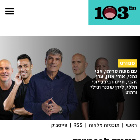
ספורט
עם משה פרימו, אבי
נמני, אורי אוזן, ערן
זהבי, חיים רביבו, יוני
הללי, לירן שכנר וגילי
ורמוט
ראשי
|
תוכניות מלאות
|
RSS
|
פייסבוק