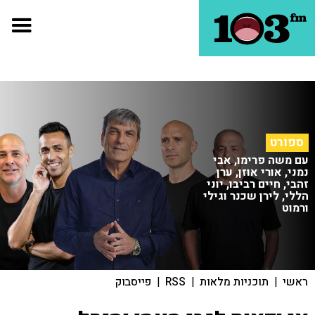
ספורט
עם משה פרימו, אבי
נמני, אורי אוזן, ערן
זהבי, חיים רביבו, יוני
הללי, לירן שכנר וגילי
ורמוט
ראשי
|
תוכניות מלאות
|
RSS
|
פייסבוק