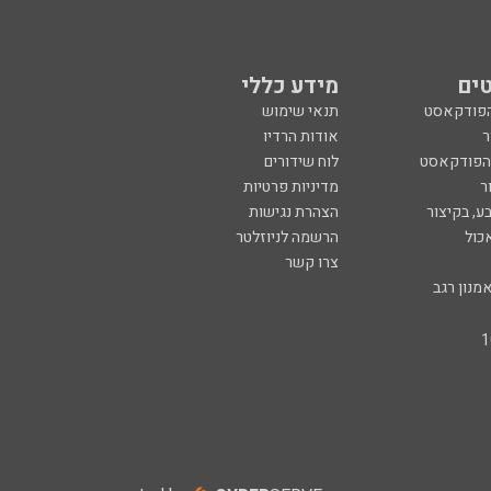
ים
מידע כללי
הפודקאסט
תנאי שימוש
ר
אודות הרדיו
 הפודקאסט
לוח שידורים
ר
מדיניות פרטיות
ע, בקיצור
הצהרת נגישות
כול
הרשמה לניוזלטר
צרו קשר
מנון רגב