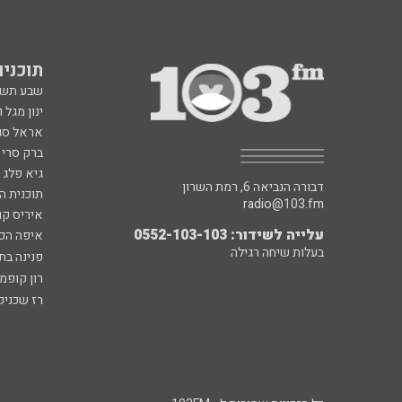
תוכניות fm
שבע תש
ינון מגל 
אראל סג"
ברק סרי 
גיא פלג
דבורה הנביאה 6, רמת השרון
תוכנית ה
radio@103.fm
איריס קו
עלייה לשידור: 0552-103-103
איפה הכ
בעלות שיחה רגילה
פנינה בת
רון קופמ
רז שכניק