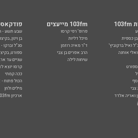
103
103fm מייעצים
פודקאסט
ע
פרופ' רפי קרסו
שבע תשע - 
ובן כספית
מיכל דליות
בן וינון, בקיצו
ל ואיל ברקוביץ'
ד"ר מאיה רוזמן
סג"ל וברקו -
ואלי אוחנה
הרב אפרים בן צבי
ספורט, בקיצו
שיחות לילה
שניים עד ארב
ספורט
קרסו יוצא לא
ל
ככה קמתי
סף
הכול פתוח - א
 צבי
מילים ולחן
ן ואריה אלדד
ארכיון 103fm