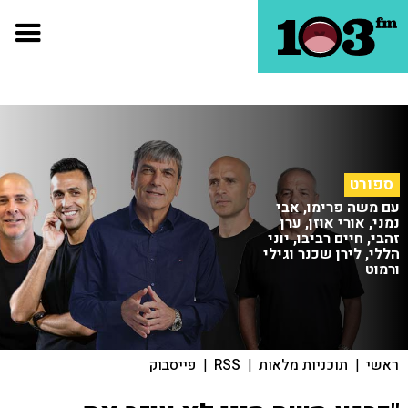
ספורט
עם משה פרימו, אבי
נמני, אורי אוזן, ערן
זהבי, חיים רביבו, יוני
הללי, לירן שכנר וגילי
ורמוט
ראשי
|
תוכניות מלאות
|
RSS
|
פייסבוק