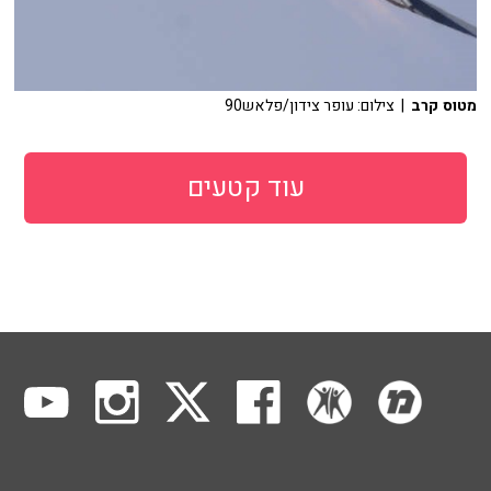
מטוס קרב
| צילום: עופר צידון/פלאש90
עוד קטעים