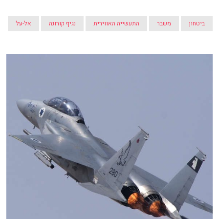
ביטחון
משבר
התעשייה האווירית
נגיף קורונה
אל-על