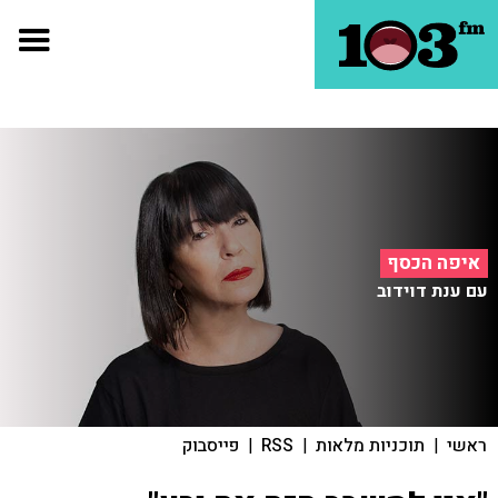
איפה הכסף
עם ענת דוידוב
ראשי
|
תוכניות מלאות
|
RSS
|
פייסבוק