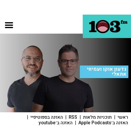
גדעון אוקו ועמיחי
אתאלי
ראשי
|
תוכניות מלאות
|
RSS
|
האזנה בספוטיפיי
|
האזנה ב־Apple Podcasts
|
האזנה ב־youtube