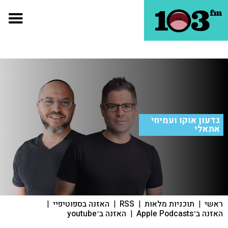
גדעון אוקו ועמיחי
אתאלי
ראשי
|
תוכניות מלאות
|
RSS
|
האזנה בספוטיפיי
|
האזנה ב־Apple Podcasts
|
האזנה ב־youtube