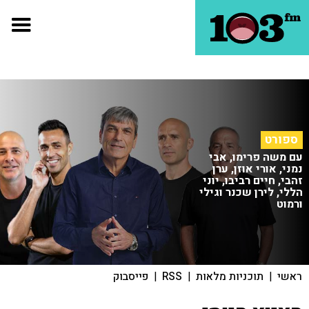
ספורט
עם משה פרימו, אבי
נמני, אורי אוזן, ערן
זהבי, חיים רביבו, יוני
הללי, לירן שכנר וגילי
ורמוט
ראשי
|
תוכניות מלאות
|
RSS
|
פייסבוק