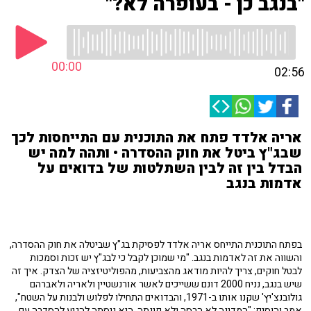
"בנגב כן - בעופרה לא?"
00:00
02:56
אריה אלדד פתח את התוכנית עם התייחסות לכך
שבג"ץ ביטל את חוק ההסדרה • ותהה למה יש
הבדל בין זה לבין השתלטות של בדואים על
אדמות בנגב
בפתח התוכנית התייחס אריה אלדד לפסיקת בג"ץ שביטלה את חוק ההסדרה,
והשווה את זה לאדמות בנגב. "מי שמוכן לקבל כי לבג"ץ יש זכות וסמכות
לבטל חוקים, צריך להיות מודאג מהצביעות, מהפוליטיזציה של הצדק. איך זה
שיש בנגב, נניח 2000 דונם ששייכים לאשר אורנשטיין ולאריה ולאברהם
גולובנצ'יץ' שקנו אותו ב-1971, והבדואים התחילו לפלוש ולבנות על השטח",
אמר והוסיף: "המדינה לא הרסה ולא פינתה, היא ניסתה להגיע להסדרה עם